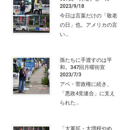
2023/9/18
今日は言葉だけの「敬老
の日」也。アメリカの言
い...
孫たちに手渡すのは平
和。347回月曜街宣
2023/7/3
アベ・菅政権に続き、
「悪政4党連合」に支え
られた...
「大軍拡・大増税やめ