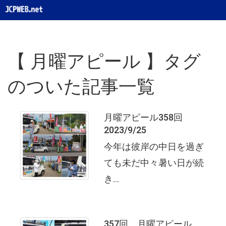
【 月曜アピール 】タグ
のついた記事一覧
月曜アピール358回
2023/9/25
今年は彼岸の中日を過ぎ
ても未だ中々暑い日が続
き...
357回 月曜アピール