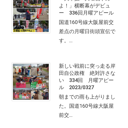
よ！」横断幕がデビュ
ー 336回月曜アピール
国道160号線大阪屋前交
差点の月曜日街頭宣伝で
す。...
新しい戦前に突っ走る岸
田自公政権 絶対許さな
い 334回 月曜アピー
ル 2023/0327
朝までの雨も上がりまし
た。国道160号線大阪屋
前交...