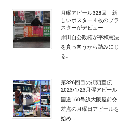
月曜アピール328回 新
しいポスター４枚のブラ
スターがデビュー
岸田自公政権が平和憲法
を真っ向うから踏みにじ
る...
第326回目の街頭宣伝
2023/1/23月曜アピール
国道160号線大阪屋前交
差点の月曜日アピールを
始め...