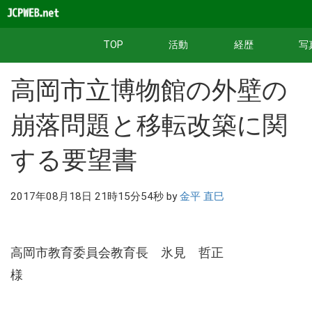
TOP
活動
経歴
写
高岡市立博物館の外壁の
崩落問題と移転改築に関
する要望書
2017年08月18日 21時15分54秒 by
金平 直巳
高岡市教育委員会教育長 氷見 哲正
様