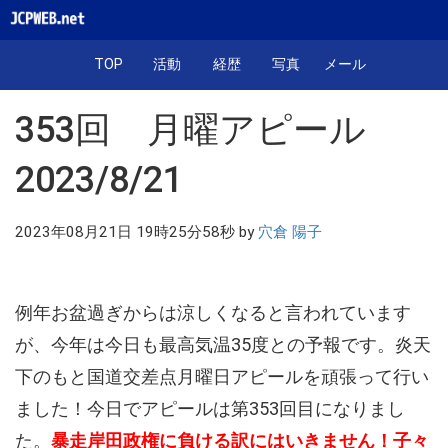
TOP
活動
経歴
写真
メール
353回 月曜アピール
2023/8/21
2023年08月21日 19時25分58秒 by
穴倉 陽子
例年お盆過ぎからは涼しくなると言われています
が、今年は今日も最高気温35度との予報です。炎天
下のもと国道交差点月曜日アピールを頑張って行い
ました！今日でアピールは第353回目になりまし
た。
暴走岸田政権に負ける訳にはいきません！子々