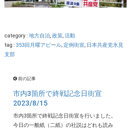
category :
地方自治
,
政策
,
活動
tag :
353回月曜アピール
,
定例街宣
,
日本共産党氷見
支部
前の記事
市内3箇所で終戦記念日街宣
2023/8/15
市内3箇所で終戦記念日街宣を行いました。
今日の一般紙（二紙）の社説はどれも読み