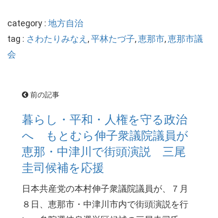
category :
地方自治
tag :
さわたりみなえ
,
平林たづ子
,
恵那市
,
恵那市議
会
前の記事
暮らし・平和・人権を守る政治
へ もとむら伸子衆議院議員が
恵那・中津川で街頭演説 三尾
圭司候補を応援
日本共産党の本村伸子衆議院議員が、７月
８日、恵那市・中津川市内で街頭演説を行